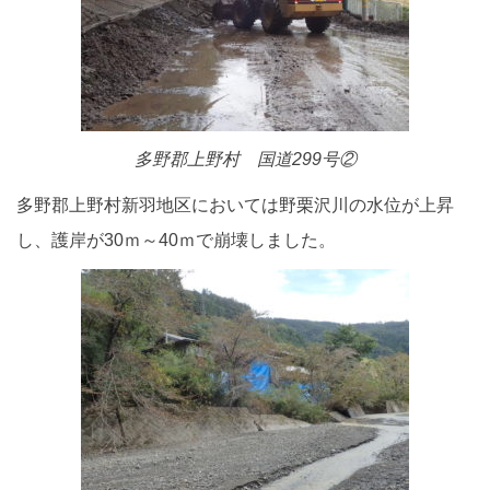
多野郡上野村 国道299号②
多野郡上野村新羽地区においては野栗沢川の水位が上昇
し、護岸が30ｍ～40ｍで崩壊しました。