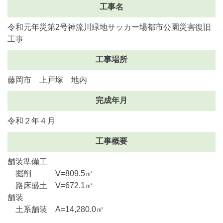
工事名
令和元年災第2号神流川緑地サッカー場都市公園災害復旧
工事
工事場所
藤岡市 上戸塚 地内
完成年月
令和２年４月
工事概要
舗装準備工
掘削 V=809.5㎥
路床盛土 V=672.1㎥
舗装
土系舗装 A=14,280.0㎡