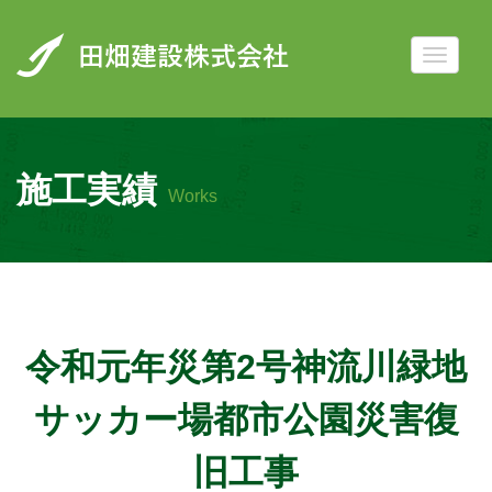
施工実績
Works
令和元年災第2号神流川緑地
サッカー場都市公園災害復
旧工事