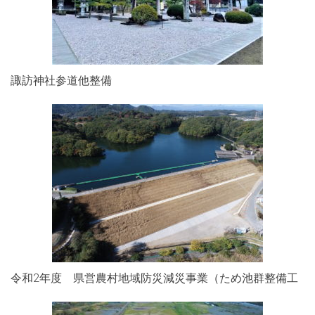
諏訪神社参道他整備
令和2年度 県営農村地域防災減災事業（ため池群整備工