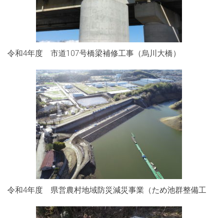
令和4年度 市道107号橋梁補修工事（烏川大橋）
令和4年度 県営農村地域防災減災事業（ため池群整備工